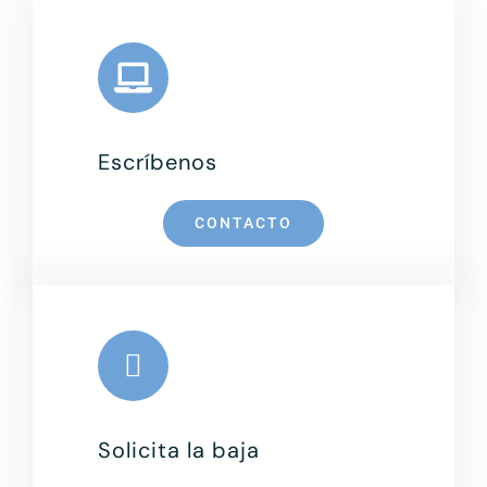
Escríbenos
Leaflet
|
Map data ©
OpenStreetMap
contributors, ©
CARTO
CONTACTO
Solicita la baja