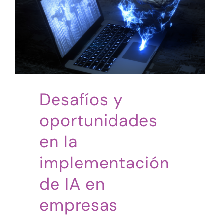
Desafíos y
oportunidades
en la
implementación
de IA en
empresas