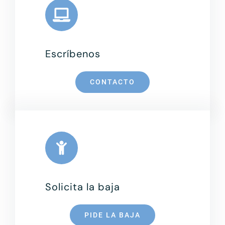
Escríbenos
Leaflet
|
Map data ©
OpenStreetMap
contributors, ©
CARTO
CONTACTO
Solicita la baja
PIDE LA BAJA